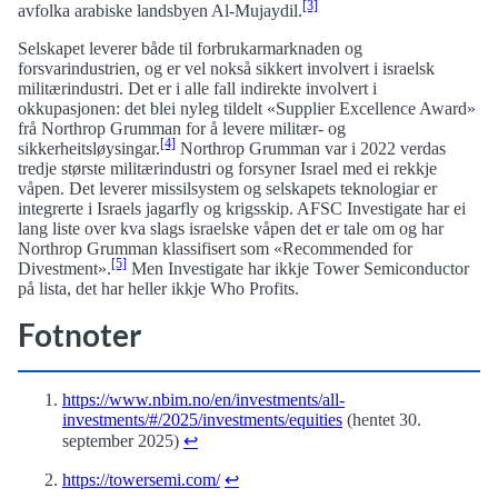
[3]
avfolka arabiske landsbyen Al-Mujaydil.
Selskapet leverer både til forbrukarmarknaden og
forsvarindustrien, og er vel nokså sikkert involvert i israelsk
militærindustri. Det er i alle fall indirekte involvert i
okkupasjonen: det blei nyleg tildelt «Supplier Excellence Award»
frå Northrop Grumman for å levere militær- og
[4]
sikkerheitsløysingar.
Northrop Grumman var i 2022 verdas
tredje største militærindustri og forsyner Israel med ei rekkje
våpen. Det leverer missilsystem og selskapets teknologiar er
integrerte i Israels jagarfly og krigsskip. AFSC Investigate har ei
lang liste over kva slags israelske våpen det er tale om og har
Northrop Grumman klassifisert som «Recommended for
[5]
Divestment».
Men Investigate har ikkje Tower Semiconductor
på lista, det har heller ikkje Who Profits.
Fotnoter
https://www.nbim.no/en/investments/all-
investments/#/2025/investments/equities
(hentet 30.
september 2025)
↩︎
https://towersemi.com/
↩︎