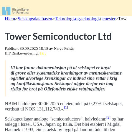
Hjem
>
selskapsdatabasen
>
teknologi-og-teknologi-tjenester
>
tower
Tower Semiconductor Ltd
Publisert
30.09.2025 18:18
av Narve Fulsås
HfP Risikovurdering:
Høy
Vi har funne dokumentasjon på at selskapet er knytt
til grove eller systematiske krenkingar av menneskerettane
og/eller alvorlege krenkingar av individ sine rettar i krig
og konfliktsituasjonar. Selskapet utgjer derfor ein høg
risiko for brot på Oljefondets etiske retningslinjer.
NBIM hadde per 30.06.2025 en eierandel på 0,27% i selskapet,
[1]
verdsatt til NOK 131,112,743,-.
[2]
Selskapet lagar analoge “semiconductors”, halvledarar,
og har
anlegg i Israel, USA, Japan og Italia. Det blei etablert i Migdal
Haemek i 1993, ein israelsk by bygd på landområdet til den